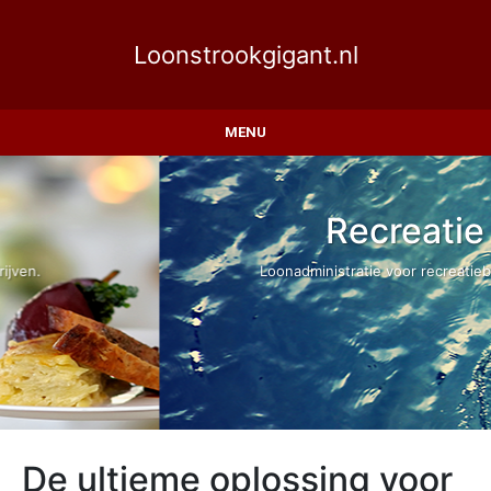
Loonstrookgigant.nl
MENU
Recreatie
Loonadministratie voor recreatiebedrijven.
De ultieme oplossing voor