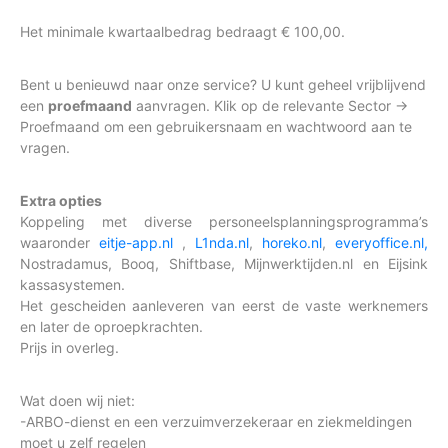
Het minimale kwartaalbedrag bedraagt € 100,00.
Bent u benieuwd naar onze service? U kunt geheel vrijblijvend
een
proefmaand
aanvragen. Klik op de relevante Sector ->
Proefmaand om een gebruikersnaam en wachtwoord aan te
vragen.
Extra opties
Koppeling met diverse personeelsplanningsprogramma’s
waaronder
eitje-app.nl
,
L1nda.nl
,
horeko.nl
,
everyoffice.nl,
Nostradamus, Booq, Shiftbase, Mijnwerktijden.nl en Eijsink
kassasystemen.
Het gescheiden aanleveren van eerst de vaste werknemers
en later de oproepkrachten.
Prijs in overleg.
Wat doen wij niet:
-ARBO-dienst en een verzuimverzekeraar en ziekmeldingen
moet u zelf regelen