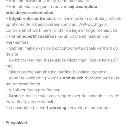
– Het zelf bijwerken van de werknemerskaart
– Het automatisch genereren van
bijna complete
arbeidsovereenkomsten
–
Uitgebreide
controles
zoals: minimumloon controle, controle
op aflopende arbeidsovereenkomsten, WW-wachtgeld
controle en of werknemer onder de lage of hoge premie valt
– Het
onbeperkt kosteloos
in- en uit dienst melden van
werknemers
– Gebruik maken van de looncomponenten zoals vermeld op
de site
– Berichtgeving van tussentijdse wijzigingen inzake lonen of
cao
– Elektronische aangifte loonheffing bij belastingdienst
– Aangifte loonheffing wordt
automatisch
doorgestuurd naar
het pensioenfonds
– Vrijblijvend een proefmaand
–
Gratis
e-mail service voor vragen over de loonadministratie
en werking van de website
– Loonstroken binnen
1 werkdag
verwerkt en ontvangen
Pluspakket