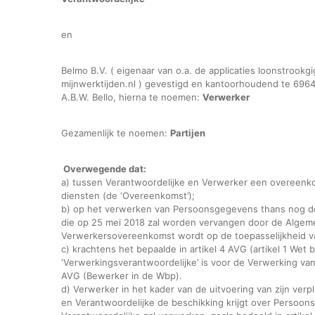
en
Belmo B.V. ( eigenaar van o.a. de applicaties loonstrookgi
mijnwerktijden.nl ) gevestigd en kantoorhoudend te 696
A.B.W. Bello, hierna te noemen:
Verwerker
Gezamenlijk te noemen:
Partijen
Overwegende dat:
a) tussen Verantwoordelijke en Verwerker een overeenkom
diensten (de ‘Overeenkomst’);
b) op het verwerken van Persoonsgegevens thans nog d
die op 25 mei 2018 zal worden vervangen door de Alge
Verwerkersovereenkomst wordt op de toepasselijkheid v
c) krachtens het bepaalde in artikel 4 AVG (artikel 1 W
‘Verwerkingsverantwoordelijke’ is voor de Verwerking va
AVG (Bewerker in de Wbp).
d) Verwerker in het kader van de uitvoering van zijn ve
en Verantwoordelijke de beschikking krijgt over Persoon