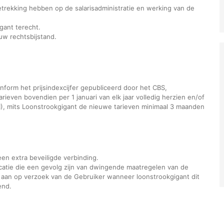
etrekking hebben op de salarisadministratie en werking van de
igant terecht.
uw rechtsbijstand.
nform het prijsindexcijfer gepubliceerd door het CBS,
ieven bovendien per 1 januari van elk jaar volledig herzien en/of
), mits Loonstrookgigant de nieuwe tarieven minimaal 3 maanden
en extra beveiligde verbinding.
licatie die een gevolg zijn van dwingende maatregelen van de
n aan op verzoek van de Gebruiker wanneer loonstrookgigant dit
end.