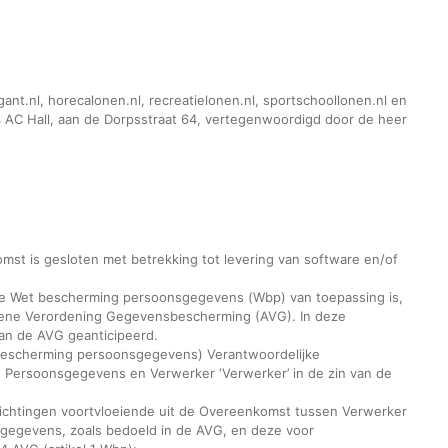
gant.nl, horecalonen.nl, recreatielonen.nl, sportschoollonen.nl en
4 AC Hall, aan de Dorpsstraat 64, vertegenwoordigd door de heer
st is gesloten met betrekking tot levering van software en/of
e Wet bescherming persoonsgegevens (Wbp) van toepassing is,
mene Verordening Gegevensbescherming (AVG). In deze
an de AVG geanticipeerd.
et bescherming persoonsgegevens) Verantwoordelijke
n Persoonsgegevens en Verwerker ‘Verwerker’ in de zin van de
rplichtingen voortvloeiende uit de Overeenkomst tussen Verwerker
sgegevens, zoals bedoeld in de AVG, en deze voor