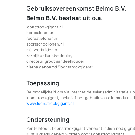
Gebruiksovereenkomst Belmo B.V.
Belmo B.V. bestaat uit o.a.
loonstrookgigant.nl
horecalonen.nl
recreatielonen.nl
sportschoollonen.nl
mijnwerktijden.nl
zakelijke dienstverlening
directeur groot aandeelhouder
hierna genoemd “loonstrookgigant”.
Toepassing
De mogelijkheid om via internet de salarisadministratie /
loonstrookgigant, inclusief het gebruik van alle modules,
www.loonstrookgigant.nl
Ondersteuning
Per telefoon: Loonstrookgigant verleent indien nodig gra
kunt u gratis gebeld worden door Loonstrookgigant.