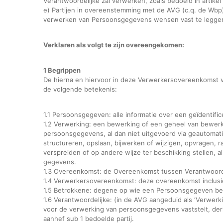
Verantwoordelijke zal verwerken, zoals bedoeld in artikel
e) Partijen in overeenstemming met de AVG (c.q. de Wbp
verwerken van Persoonsgegevens wensen vast te leggen 
Verklaren als volgt te zijn overeengekomen:
1 Begrippen
De hierna en hiervoor in deze Verwerkersovereenkomst 
de volgende betekenis:
1.1 Persoonsgegeven: alle informatie over een geïdentific
1.2 Verwerking: een bewerking of een geheel van bewer
persoonsgegevens, al dan niet uitgevoerd via geautomat
structureren, opslaan, bijwerken of wijzigen, opvragen, 
verspreiden of op andere wijze ter beschikking stellen, 
gegevens.
1.3 Overeenkomst: de Overeenkomst tussen Verantwoordel
1.4 Verwerkersovereenkomst: deze overeenkomst inclusi
1.5 Betrokkene: degene op wie een Persoonsgegeven bet
1.6 Verantwoordelijke: (in de AVG aangeduid als ‘Verwer
voor de verwerking van persoonsgegevens vaststelt, der
aanhef sub 1 bedoelde partij.