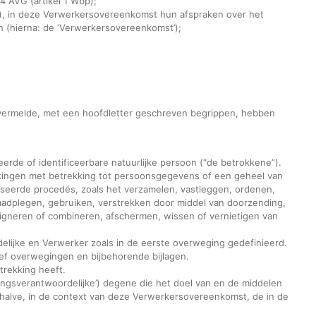
 4 AVG (artikel 1 Wbp);
), in deze Verwerkersovereenkomst hun afspraken over het
(hierna: de ‘Verwerkersovereenkomst’);
vermelde, met een hoofdletter geschreven begrippen, hebben
eerde of identificeerbare natuurlijke persoon (“de betrokkene”).
kingen met betrekking tot persoonsgegevens of een geheel van
iseerde procedés, zoals het verzamelen, vastleggen, ordenen,
raadplegen, gebruiken, verstrekken door middel van doorzending,
aligneren of combineren, afschermen, wissen of vernietigen van
ijke en Verwerker zoals in de eerste overweging gedefinieerd.
ef overwegingen en bijbehorende bijlagen.
rekking heeft.
kingsverantwoordelijke’) degene die het doel van en de middelen
halve, in de context van deze Verwerkersovereenkomst, de in de