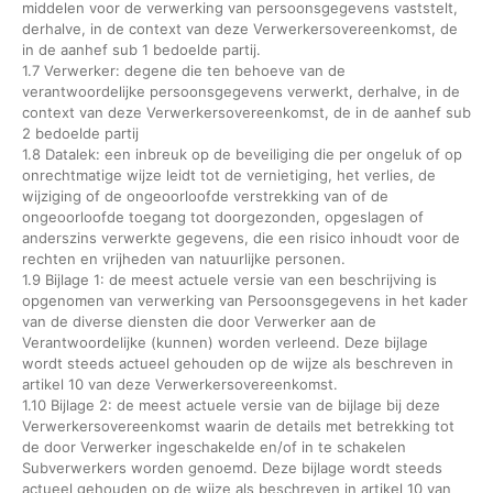
middelen voor de verwerking van persoonsgegevens vaststelt,
derhalve, in de context van deze Verwerkersovereenkomst, de
in de aanhef sub 1 bedoelde partij.
1.7 Verwerker: degene die ten behoeve van de
verantwoordelijke persoonsgegevens verwerkt, derhalve, in de
context van deze Verwerkersovereenkomst, de in de aanhef sub
2 bedoelde partij
1.8 Datalek: een inbreuk op de beveiliging die per ongeluk of op
onrechtmatige wijze leidt tot de vernietiging, het verlies, de
wijziging of de ongeoorloofde verstrekking van of de
ongeoorloofde toegang tot doorgezonden, opgeslagen of
anderszins verwerkte gegevens, die een risico inhoudt voor de
rechten en vrijheden van natuurlijke personen.
1.9 Bijlage 1: de meest actuele versie van een beschrijving is
opgenomen van verwerking van Persoonsgegevens in het kader
van de diverse diensten die door Verwerker aan de
Verantwoordelijke (kunnen) worden verleend. Deze bijlage
wordt steeds actueel gehouden op de wijze als beschreven in
artikel 10 van deze Verwerkersovereenkomst.
1.10 Bijlage 2: de meest actuele versie van de bijlage bij deze
Verwerkersovereenkomst waarin de details met betrekking tot
de door Verwerker ingeschakelde en/of in te schakelen
Subverwerkers worden genoemd. Deze bijlage wordt steeds
actueel gehouden op de wijze als beschreven in artikel 10 van