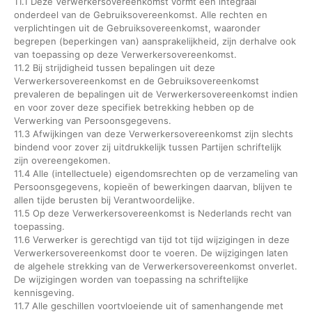
11.1 Deze Verwerkersovereenkomst vormt een integraal
onderdeel van de Gebruiksovereenkomst. Alle rechten en
verplichtingen uit de Gebruiksovereenkomst, waaronder
begrepen (beperkingen van) aansprakelijkheid, zijn derhalve ook
van toepassing op deze Verwerkersovereenkomst.
11.2 Bij strijdigheid tussen bepalingen uit deze
Verwerkersovereenkomst en de Gebruiksovereenkomst
prevaleren de bepalingen uit de Verwerkersovereenkomst indien
en voor zover deze specifiek betrekking hebben op de
Verwerking van Persoonsgegevens.
11.3 Afwijkingen van deze Verwerkersovereenkomst zijn slechts
bindend voor zover zij uitdrukkelijk tussen Partijen schriftelijk
zijn overeengekomen.
11.4 Alle (intellectuele) eigendomsrechten op de verzameling van
Persoonsgegevens, kopieën of bewerkingen daarvan, blijven te
allen tijde berusten bij Verantwoordelijke.
11.5 Op deze Verwerkersovereenkomst is Nederlands recht van
toepassing.
11.6 Verwerker is gerechtigd van tijd tot tijd wijzigingen in deze
Verwerkersovereenkomst door te voeren. De wijzigingen laten
de algehele strekking van de Verwerkersovereenkomst onverlet.
De wijzigingen worden van toepassing na schriftelijke
kennisgeving.
11.7 Alle geschillen voortvloeiende uit of samenhangende met