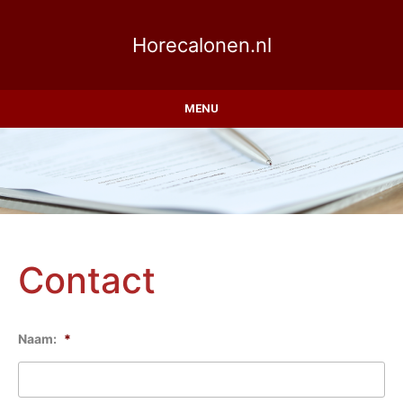
Horecalonen.nl
MENU
Contact
Naam:
*