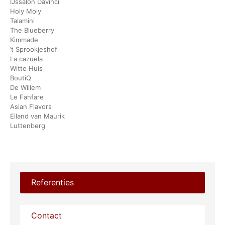
IJssalon Davinci
Holy Moly
Talamini
The Blueberry
Kimmade
’t Sprookjeshof
La cazuela
Witte Huis
BoutiQ
De Willem
Le Fanfare
Asian Flavors
Eiland van Maurik
Luttenberg
Referenties
Contact