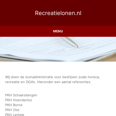
Recreatielonen.nl
MENU
Wij doen de loonadministratie voor bedrijven zoals horeca,
recreatie en DGA’s. Hieronder een aantal referenties.
PKH Schaarsbergen
PKH Hoenderloo
PKH Borne
PKH Olst
PKH Lettele