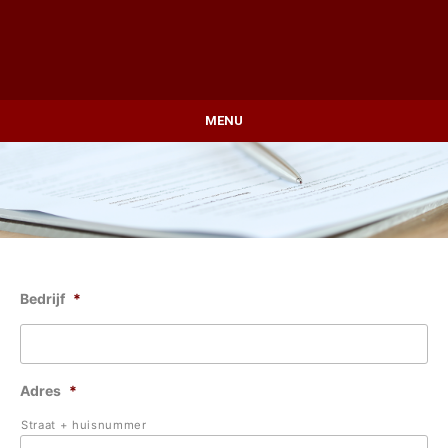
MENU
Bedrijf
*
Adres
*
Straat + huisnummer