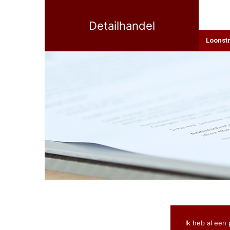
Detailhandel
Loonst
Ik heb al ee