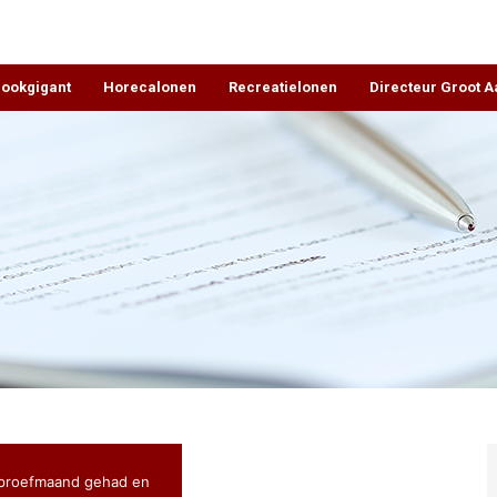
rookgigant
Horecalonen
Recreatielonen
Directeur Groot 
n proefmaand gehad en