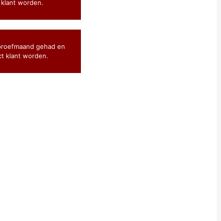
 klant worden.
proefmaand gehad en
ct klant worden.